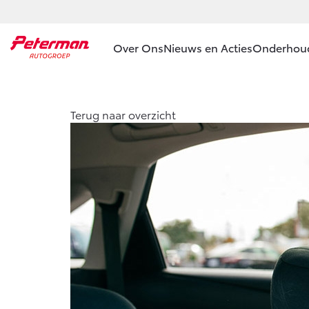
Over Ons
Nieuws en Acties
Onderhou
Ons bedrijf
Servic
Terug naar overzicht
Ons bedrijf
Werkpl
Vacatures
Onder
Klantbeoordelingen
APK
Contact en
Aircos
Route
Vakant
Hybrid
zekerh
Toyota
Toyota