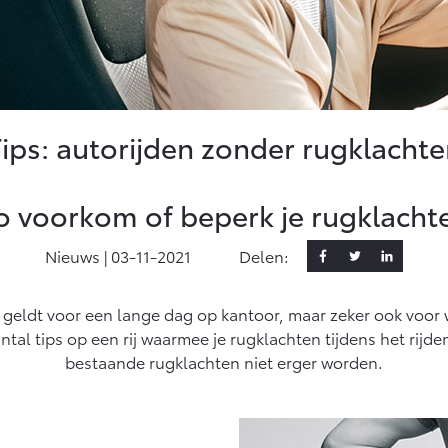
ntatie (SIL)
cted
ted Services
Tips: autorijden zonder rugklachte
ta login
ota App
o voorkom of beperk je rugklacht
ementen
edia
Nieuws |
03-11-2021
Delen:
ted check
at geldt voor een lange dag op kantoor, maar zeker ook voor
tie updates
tal tips op een rij waarmee je rugklachten tijdens het rij
bestaande rugklachten niet erger worden.