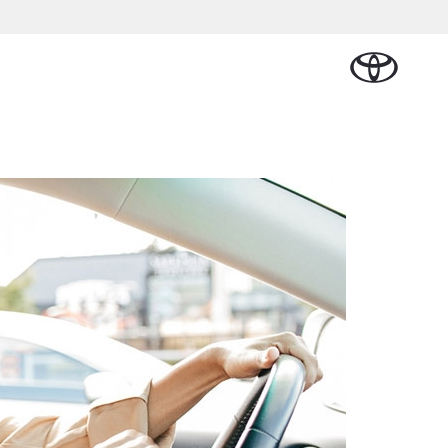
Schade melden
erdelen & Accessoires
Werkplaatsafspraak
derdelen
maken
essoires
nden
Contact en route