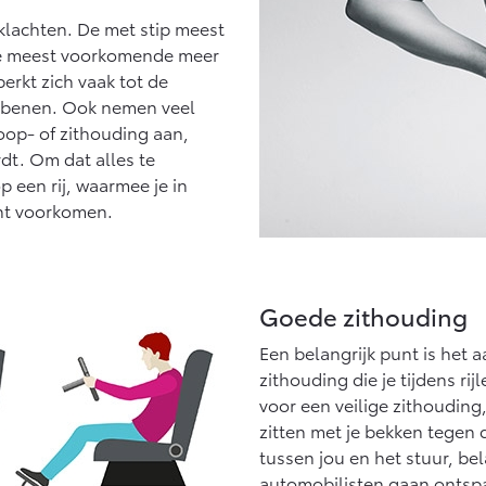
klachten. De met stip meest
 De meest voorkomende meer
perkt zich vaak tot de
e benen. Ook nemen veel
oop- of zithouding aan,
dt. Om dat alles te
 een rij, waarmee je in
unt voorkomen.
Goede zithouding
Een belangrijk punt is het
zithouding die je tijdens rij
voor een veilige zithouding
zitten met je bekken tegen
tussen jou en het stuur, bel
automobilisten gaan ontspan