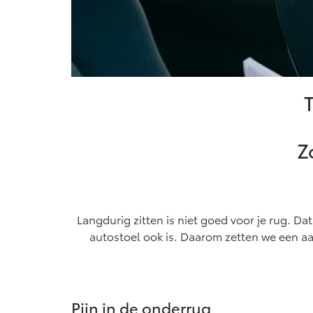
Docume
Conne
Connec
MyToyo
MyToy
Z
Abonn
Multim
Connec
Langdurig zitten is niet goed voor je rug. D
Naviga
autostoel ook is. Daarom zetten we een aan
Pijn in de onderrug