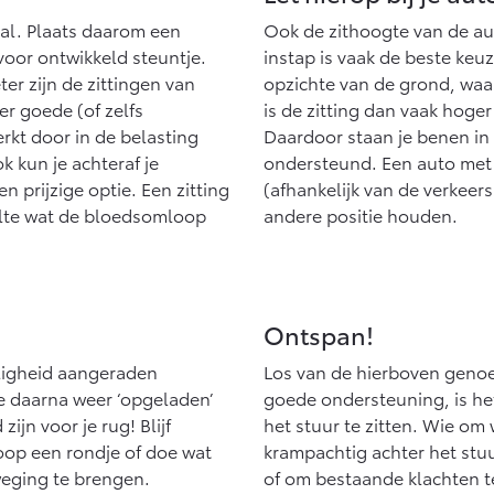
aal. Plaats daarom een
Ook de zithoogte van de a
voor ontwikkeld steuntje.
instap is vaak de beste keuz
er zijn de zittingen van
opzichte van de grond, waar
r goede (of zelfs
is de zitting dan vaak hoger
kt door in de belasting
Daardoor staan je benen in 
k kun je achteraf je
ondersteund. Een auto met 
n prijzige optie. Een zitting
(afhankelijk van de verkeers
holte wat de bloedsomloop
andere positie houden.
Ontspan!
iligheid aangeraden
Los van de hierboven geno
e daarna weer ‘opgeladen’
goede ondersteuning, is he
jn voor je rug! Blijf
het stuur te zitten. Wie om
loop een rondje of doe wat
krampachtig achter het stuu
eging te brengen.
of om bestaande klachten t