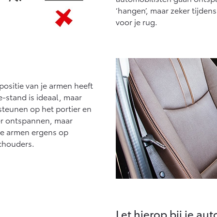
‘hangen’, maar zeker tijdens 
voor je rug.
positie van je armen heeft
e-stand is ideaal, maar
msteunen op het portier en
eer ontspannen, maar
je armen ergens op
schouders.
Let hierop bij je au