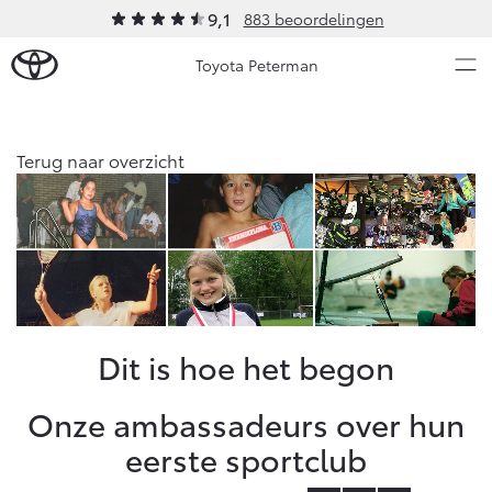
9,1
883 beoordelingen
Toyota Peterman
Over Ons
Terug naar overzicht
Nieuws en Acties
Ons bedrijf
Ons bedrijf
Onderhoud
Vacatures
Klantbeoordelingen
Service & Onderhoud
Werkplaatsafspraak maken
Dit is hoe het begon
Contact en Route
Werkplaatsafspraak
Onze ambassadeurs over hun
Contact en Route
Onderhoud op Maat
eerste sportclub
APK
Schade melden