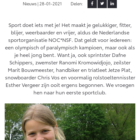
Aircoservice
Nieuws |
28-01-2021
Delen:
Vakantiecheck
Contact en route
Hybride zekerheidscontrole
Sport doet iets met je! Het maakt je gelukkiger, fitter,
Toyota handleidingen
blijer, weerbaarder en vrijer, aldus de Nederlandse
Toyota Service Documentatie (SIL)
sportorganisatie NOC*NSF. Dat geldt voor iedereen:
een olympisch of paralympisch kampioen, maar ook als
je heel jong bent. Want ja, ook sprintster Dafne
Schade & Garantie
Schippers, zwemster Ranomi Kromowidjojo, zeilster
Marit Bouwmeester, handbiker en triatleet Jetze Plat,
Toyota Pechhulp
snowboarder Chris Vos en voormalig rolstoeltennisster
Esther Vergeer zijn ooit ergens begonnen. We vroegen
Schade & Glasherstel
hen naar hun eerste sportclub.
Toyota fabrieksgarantie
10 jaar Toyota garantie
10 jaar batterijgarantie
Onderdelen & Accessoires