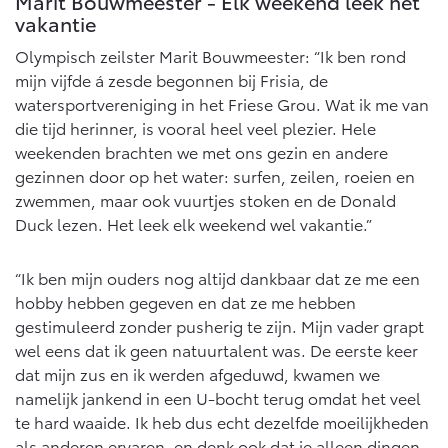
Marit Bouwmeester - Elk weekend leek het
vakantie
Olympisch zeilster Marit Bouwmeester: “Ik ben rond
mijn vijfde á zesde begonnen bij Frisia, de
watersportvereniging in het Friese Grou. Wat ik me van
die tijd herinner, is vooral heel veel plezier. Hele
weekenden brachten we met ons gezin en andere
gezinnen door op het water: surfen, zeilen, roeien en
zwemmen, maar ook vuurtjes stoken en de Donald
Duck lezen. Het leek elk weekend wel vakantie.”
“Ik ben mijn ouders nog altijd dankbaar dat ze me een
hobby hebben gegeven en dat ze me hebben
gestimuleerd zonder pusherig te zijn. Mijn vader grapt
wel eens dat ik geen natuurtalent was. De eerste keer
dat mijn zus en ik werden afgeduwd, kwamen we
namelijk jankend in een U-bocht terug omdat het veel
te hard waaide. Ik heb dus echt dezelfde moeilijkheden
als anderen ervaren, en denk ook dat je alleen dingen