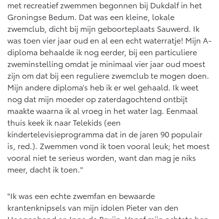
met recreatief zwemmen begonnen bij Dukdalf in het
Groningse Bedum. Dat was een kleine, lokale
zwemclub, dicht bij mijn geboorteplaats Sauwerd. Ik
was toen vier jaar oud en al een echt waterratje! Mijn A-
diploma behaalde ik nog eerder, bij een particuliere
zweminstelling omdat je minimaal vier jaar oud moest
zijn om dat bij een reguliere zwemclub te mogen doen.
Mijn andere diploma’s heb ik er wel gehaald. Ik weet
nog dat mijn moeder op zaterdagochtend ontbijt
maakte waarna ik al vroeg in het water lag. Eenmaal
thuis keek ik naar Telekids (een
kindertelevisieprogramma dat in de jaren 90 populair
is, red.). Zwemmen vond ik toen vooral leuk; het moest
vooral niet te serieus worden, want dan mag je niks
meer, dacht ik toen."
"Ik was een echte zwemfan en bewaarde
krantenknipsels van mijn idolen Pieter van den
Hoogenband en Inge de Bruijn. Vanaf mijn achtste ben