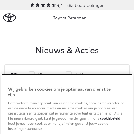
9,1
883 beoordelingen
Toyota Peterman
Over Ons
Nieuws & Acties
Nieuws en Acties
Ons bedrijf
Ons bedrijf
Onderhoud
Filter
Nieuws
Acties
Vacatures
Wij gebruiken cookies om je optimaal van dienst te
Klantbeoordelingen
zijn
Service & Onderhoud
Werkplaatsafspraak maken
Contact en Route
Deze website maakt gebruik van essentiële cookies, cookies ter verbetering
van de website en social media en reclame cookies om je optimaal van
Werkplaatsafspraak
Contact en Route
dienst te zijn en te zorgen dat je relevante advertenties te zien krijgt. Als je
hiermee akkoord gaat, kunt je gewoon verder gaan. In ons
cookiebeleid
Onderhoud op Maat
leest jemeer over cookies en kunt je indien gewenst jouw cookie-
APK
instellingen aanpassen.
Schade melden