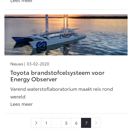
Onderdelen
Accessoires
Banden
Connected
Connected Services
Nieuws |
03-02-2020
MyToyota login
Toyota brandstofcelsysteem voor
Energy Observer
MyToyota App
Abonnementen
Varend waterstoflaboratorium maakt reis rond
Multimedia
wereld
Connected check
Lees meer
Navigatie updates
1
...
5
6
7